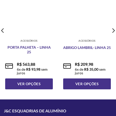
ACESSÓRIOS
ACESSÓRIOS
PORTA PALHETA – LINHA
ABRIGO LAMBRIL- LINHA 25
25
R$
563,88
R$
209,98
6
x de
R$
93,98
sem
6
x de
R$
35,00
sem
juros
juros
VER OPÇÕES
VER OPÇÕES
Este
Este
produto
produto
tem
tem
várias
várias
J&C ESQUADRIAS DE ALUMÍNIO
variantes.
variantes.