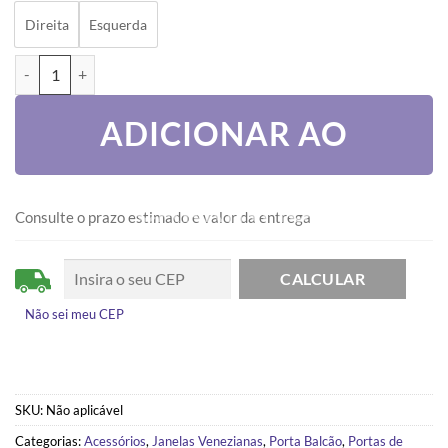
Direita
Esquerda
PORTA LAMBRIL POP COM PUXADOR FECH ROLLET E FRISO - LINHA
ADICIONAR AO
CARRINHO
Consulte o prazo estimado e valor da entrega
Não sei meu CEP
SKU:
Não aplicável
Categorias:
Acessórios
,
Janelas Venezianas
,
Porta Balcão
,
Portas de