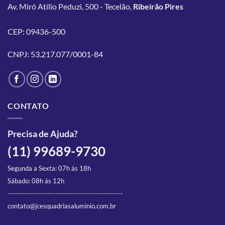
Av. Miró Atílio Peduzi, 500 - Tecelão,
Ribeirão Pires
As
As
opções
opções
podem
podem
CEP: 09436-500
ser
ser
escolhidas
escolhidas
CNPJ: 53.217.077/0001-84
na
na
página
página
do
do
produto
produto
CONTATO
Precisa de Ajuda?
(11) 99689-9730
Segunda a Sexta: 07h ás 18h
Sábado: 08h ás 12h
----------------------------------------------
contato@jcesquadriasaluminio.com.br