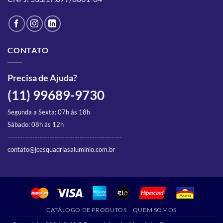
na
na
página
página
do
do
produto
produto
CONTATO
Precisa de Ajuda?
(11) 99689-9730
Segunda a Sexta: 07h ás 18h
Sábado: 08h ás 12h
----------------------------------------------
contato@jcesquadriasaluminio.com.br
CATÁLOGO DE PRODUTOS
QUEM SOMOS