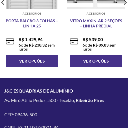
ACESSÓRIOS
ACESSÓRIOS
PORTA BALCÃO 3 FOLHAS –
VITRO MAXIN-AR 2 SEÇÕES
LINHA 25
– LINHA PREDIAL
R$
1.429,94
R$
539,00
6
x de
R$
238,32
sem
6
x de
R$
89,83
sem
juros
juros
VER OPÇÕES
VER OPÇÕES
Este
Este
produto
produto
tem
tem
várias
várias
J&C ESQUADRIAS DE ALUMÍNIO
variantes.
variantes.
Av. Miró Atílio Peduzi, 500 - Tecelão,
Ribeirão Pires
As
As
opções
opções
podem
podem
CEP: 09436-500
ser
ser
escolhidas
escolhidas
CNPJ: 53.217.077/0001-84