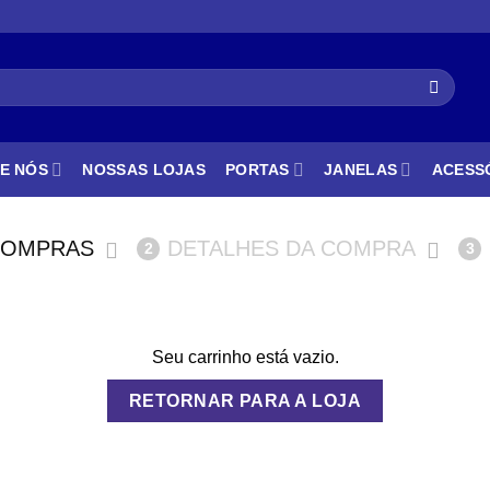
E NÓS
NOSSAS LOJAS
PORTAS
JANELAS
ACESS
COMPRAS
DETALHES DA COMPRA
2
3
Seu carrinho está vazio.
RETORNAR PARA A LOJA