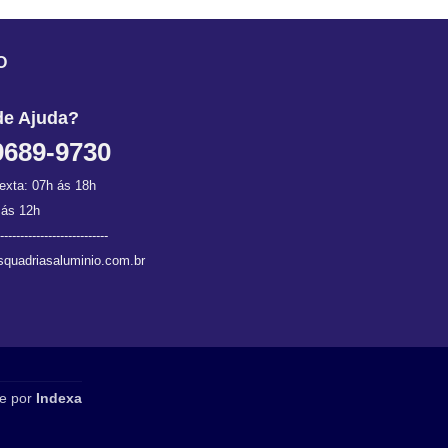
O
de Ajuda?
9689-9730
exta: 07h ás 18h
 ás 12h
---------------------------
quadriasaluminio.com.br
e por
Indexa