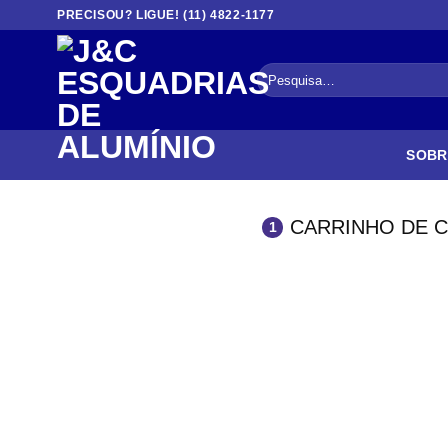
Skip
PRECISOU? LIGUE! (11) 4822-1177
to
content
Pesquisar
por:
SOBR
CARRINHO DE 
1