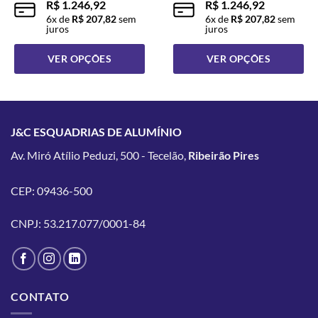
R$
1.246,92
R$
1.246,92
6
x de
R$
207,82
sem
6
x de
R$
207,82
sem
juros
juros
VER OPÇÕES
VER OPÇÕES
Este
Este
produto
produto
tem
tem
várias
várias
J&C ESQUADRIAS DE ALUMÍNIO
variantes.
variantes.
Av. Miró Atílio Peduzi, 500 - Tecelão,
Ribeirão Pires
As
As
opções
opções
podem
podem
CEP: 09436-500
ser
ser
escolhidas
escolhidas
CNPJ: 53.217.077/0001-84
na
na
página
página
do
do
produto
produto
CONTATO