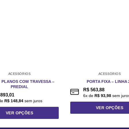
ACESSÓRIOS
ACESSÓRIOS
3 PLANOS COM TRAVESSA –
PORTA FIXA – LINHA 
PREDIAL
R$
563,88
893,01
6
x de
R$
93,98
sem juro
de
R$
148,84
sem juros
VER OPÇÕES
VER OPÇÕES
Este
Este
produto
produto