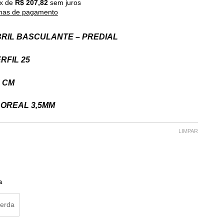
x de
R$
207,82
sem juros
mas de pagamento
RIL BASCULANTE – PREDIAL
RFIL 25
5 CM
BOREAL 3,5MM
LIMPAR
a
erda