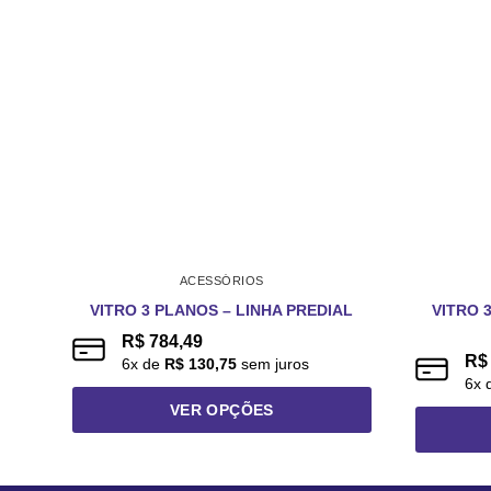
ACESSÓRIOS
VITRO 
VITRO 3 PLANOS – LINHA PREDIAL
R$
784,49
R$
6
x de
R$
130,75
sem juros
6
x 
VER OPÇÕES
Este
produto