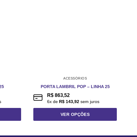
ACESSÓRIOS
25
PORTA LAMBRIL POP – LINHA 25
R$
863,52
s
6
x de
R$
143,92
sem juros
VER OPÇÕES
Este
produto