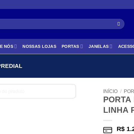
E NÓS
NOSSAS LOJAS
PORTAS
JANELAS
ACESS
PREDIAL
INÍCIO
/
POR
PORTA 
LINHA 
R$
1.