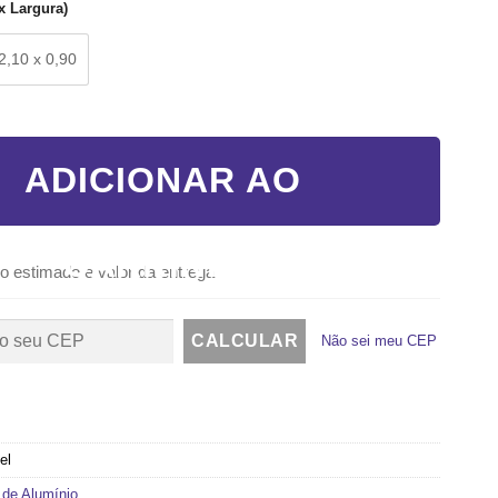
x Largura)
2,10 x 0,90
L BASCULANTE - LINHA PREDIAL quantidade
ADICIONAR AO
CARRINHO
o estimado e valor da entrega
Não sei meu CEP
el
 de Alumínio