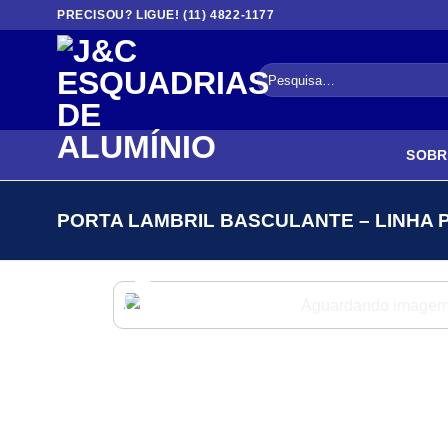
Skip
PRECISOU? LIGUE! (11) 4822-1177
to
content
Pesquisar
por:
SOBR
PORTA LAMBRIL BASCULANTE – LINHA 