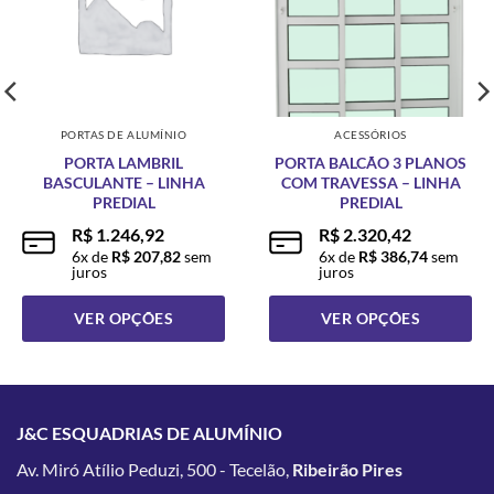
PORTAS DE ALUMÍNIO
ACESSÓRIOS
PORTA LAMBRIL
PORTA BALCÃO 3 PLANOS
BASCULANTE – LINHA
COM TRAVESSA – LINHA
PREDIAL
PREDIAL
R$
1.246,92
R$
2.320,42
6
x de
R$
207,82
sem
6
x de
R$
386,74
sem
juros
juros
VER OPÇÕES
VER OPÇÕES
Este
Este
produto
produto
tem
tem
várias
várias
J&C ESQUADRIAS DE ALUMÍNIO
variantes.
variantes.
Av. Miró Atílio Peduzi, 500 - Tecelão,
Ribeirão Pires
As
As
opções
opções