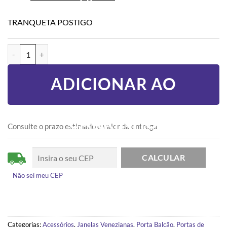
TRANQUETA POSTIGO
TRANQUETA POSTIGO quantidade
ADICIONAR AO
CARRINHO
Consulte o prazo estimado e valor da entrega
Não sei meu CEP
Categorias:
Acessórios
,
Janelas Venezianas
,
Porta Balcão
,
Portas de