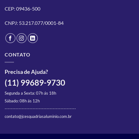
podem
podem
CEP: 09436-500
ser
ser
escolhidas
escolhidas
CNPJ: 53.217.077/0001-84
na
na
página
página
do
do
produto
produto
CONTATO
Precisa de Ajuda?
(11) 99689-9730
Segunda a Sexta: 07h ás 18h
Sábado: 08h ás 12h
----------------------------------------------
contato@jcesquadriasaluminio.com.br