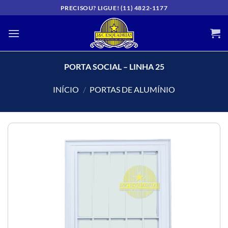
Skip
PRECISOU? LIGUE! (11) 4822-1177
to
content
PORTA SOCIAL – LINHA 25
INÍCIO
/
PORTAS DE ALUMÍNIO