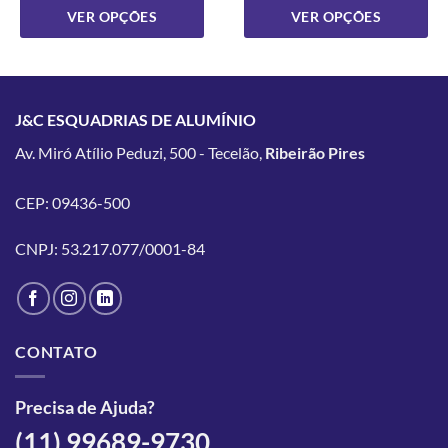
VER OPÇÕES
VER OPÇÕES
Este
Este
produto
produto
tem
tem
várias
várias
J&C ESQUADRIAS DE ALUMÍNIO
variantes.
variantes.
Av. Miró Atílio Peduzi, 500 - Tecelão,
Ribeirão Pires
As
As
opções
opções
podem
podem
CEP: 09436-500
ser
ser
escolhidas
escolhidas
CNPJ: 53.217.077/0001-84
na
na
página
página
do
do
produto
produto
CONTATO
Precisa de Ajuda?
(11) 99689-9730