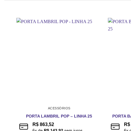
ACESSÓRIOS
PORTA LAMBRIL POP – LINHA 25
PORTA B
R$
863,52
R$
6
x de
R$
143,92
sem juros
6
x 