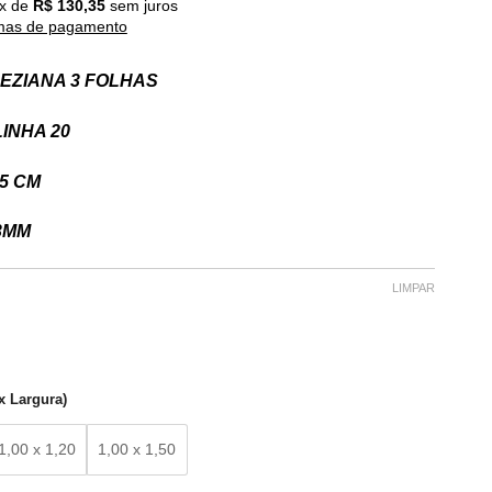
x de
R$
130,35
sem juros
mas de pagamento
EZIANA 3 FOLHAS
LINHA 20
5 CM
3MM
LIMPAR
x Largura)
1,00 x 1,20
1,00 x 1,50