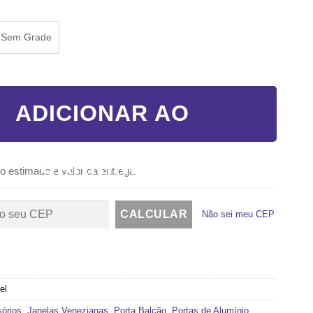
Sem Grade
OLHAS - PREMIUM L20 quantidade
ADICIONAR AO
CARRINHO
o estimado e valor da entrega
Não sei meu CEP
el
órios
,
Janelas Venezianas
,
Porta Balcão
,
Portas de Alumínio
,