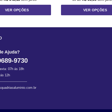
VER OPÇÕES
VER OPÇÕES
Este
Este
produto
produto
tem
tem
várias
várias
O
variantes.
variantes.
As
As
de Ajuda?
opções
opções
podem
podem
9689-9730
ser
ser
exta: 07h ás 18h
escolhidas
escolhidas
na
na
 ás 12h
página
página
---------------------------
do
do
quadriasaluminio.com.br
produto
produto