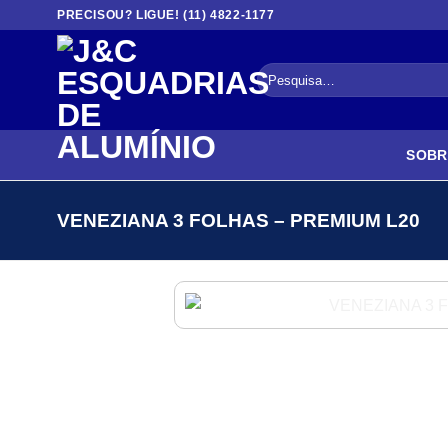
Skip
PRECISOU? LIGUE! (11) 4822-1177
to
content
Pesquisar
por:
SOBR
VENEZIANA 3 FOLHAS – PREMIUM L20