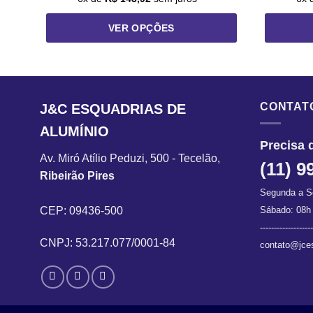
VER OPÇÕES
Este
produto
tem
várias
CONTAT
J&C ESQUADRIAS DE
variantes.
ALUMÍNIO
As
Precisa 
opções
Av. Miró Atílio Peduzi, 500 - Tecelão,
podem
(11) 9
Ribeirão Pires
ser
Segunda a S
escolhidas
CEP: 09436-500
na
Sábado: 08h
página
-------------------
CNPJ: 53.217.077/0001-84
do
contato@jces
produto