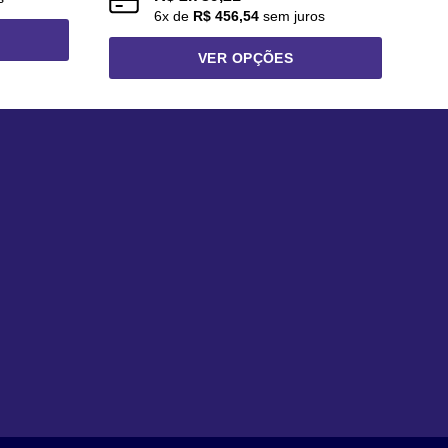
6
x de
R$
456,54
sem juros
VER OPÇÕES
Este
produto
tem
várias
variantes.
As
opções
podem
ser
escolhidas
na
página
do
produto