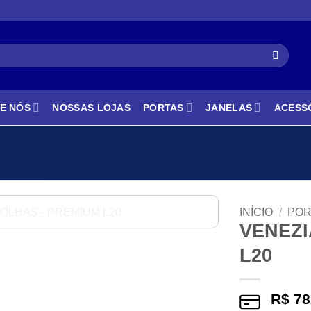
E NÓS
NOSSAS LOJAS
PORTAS
JANELAS
ACESS
INÍCIO
/
POR
VENEZI
L20
R$
78