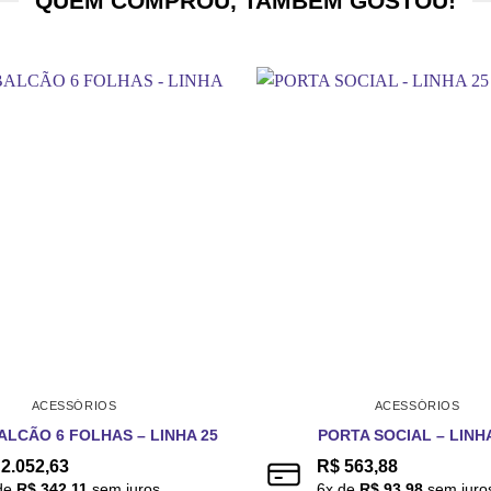
QUEM COMPROU, TAMBÉM GOSTOU!
ACESSÓRIOS
ACESSÓRIOS
ALCÃO 6 FOLHAS – LINHA 25
PORTA SOCIAL – LINHA
2.052,63
R$
563,88
de
R$
342,11
sem juros
6
x de
R$
93,98
sem juro