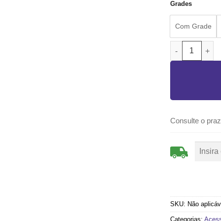
Grades
Com Grade
VENEZIANA 3 F
Consulte o praz
SKU:
Não aplicáv
Categorias:
Acess