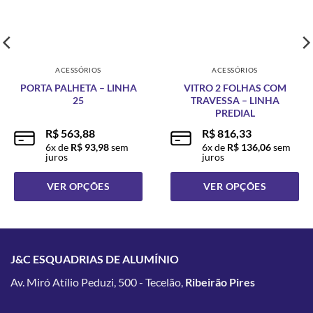
ACESSÓRIOS
ACESSÓRIOS
PORTA PALHETA – LINHA
VITRO 2 FOLHAS COM
25
TRAVESSA – LINHA
PREDIAL
R$
563,88
R$
816,33
6
x de
R$
93,98
sem
6
x de
R$
136,06
sem
juros
juros
VER OPÇÕES
VER OPÇÕES
Este
Este
produto
produto
tem
tem
várias
várias
J&C ESQUADRIAS DE ALUMÍNIO
variantes.
variantes.
Av. Miró Atílio Peduzi, 500 - Tecelão,
Ribeirão Pires
As
As
opções
opções
podem
podem