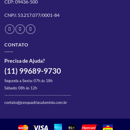
CEP: 09436-500
ser
ser
escolhidas
escolhidas
CNPJ: 53.217.077/0001-84
na
na
página
página
do
do
produto
produto
CONTATO
Precisa de Ajuda?
(11) 99689-9730
Segunda a Sexta: 07h ás 18h
Sábado: 08h ás 12h
----------------------------------------------
contato@jcesquadriasaluminio.com.br