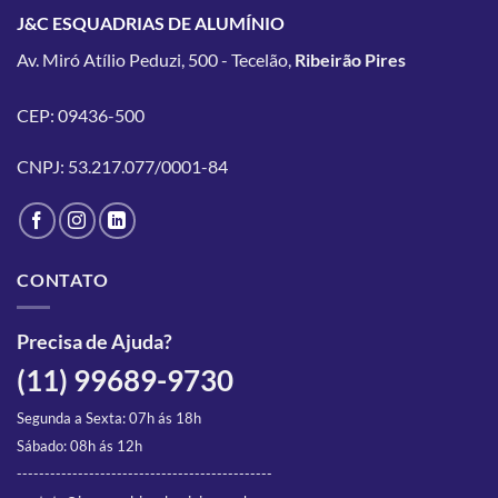
várias
várias
J&C ESQUADRIAS DE ALUMÍNIO
variantes.
variantes.
Av. Miró Atílio Peduzi, 500 - Tecelão,
Ribeirão Pires
As
As
opções
opções
podem
podem
CEP: 09436-500
ser
ser
escolhidas
escolhidas
CNPJ: 53.217.077/0001-84
na
na
página
página
do
do
produto
produto
CONTATO
Precisa de Ajuda?
(11) 99689-9730
Segunda a Sexta: 07h ás 18h
Sábado: 08h ás 12h
----------------------------------------------