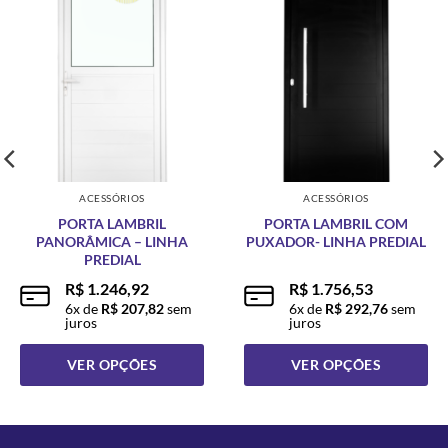
ACESSÓRIOS
ACESSÓRIOS
PORTA LAMBRIL
PORTA LAMBRIL COM
PANORÂMICA – LINHA
PUXADOR- LINHA PREDIAL
PREDIAL
R$
1.246,92
R$
1.756,53
6
x de
R$
207,82
sem
6
x de
R$
292,76
sem
juros
juros
VER OPÇÕES
VER OPÇÕES
Este
Este
produto
produto
tem
tem