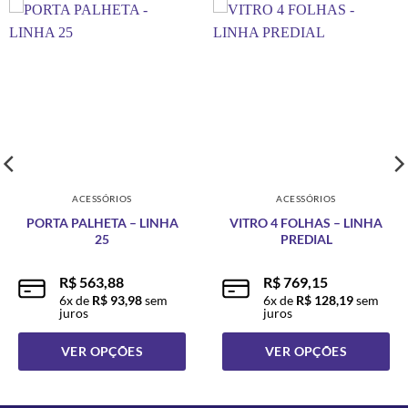
ACESSÓRIOS
ACESSÓRIOS
PORTA PALHETA – LINHA
VITRO 4 FOLHAS – LINHA
25
PREDIAL
R$
563,88
R$
769,15
6
x de
R$
93,98
sem
6
x de
R$
128,19
sem
juros
juros
VER OPÇÕES
VER OPÇÕES
Este
Este
produto
produto