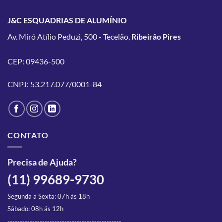
tem
tem
várias
várias
J&C ESQUADRIAS DE ALUMÍNIO
variantes.
variantes.
Av. Miró Atílio Peduzi, 500 - Tecelão,
Ribeirão Pires
As
As
opções
opções
podem
podem
CEP: 09436-500
ser
ser
escolhidas
escolhidas
CNPJ: 53.217.077/0001-84
na
na
página
página
do
do
produto
produto
CONTATO
Precisa de Ajuda?
(11) 99689-9730
Segunda a Sexta: 07h ás 18h
Sábado: 08h ás 12h
----------------------------------------------