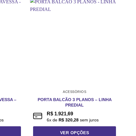
ACESSÓRIOS
VESSA –
PORTA BALCÃO 3 PLANOS – LINHA
V
PREDIAL
R$
1.921,69
os
6
x de
R$
320,28
sem juros
VER OPÇÕES