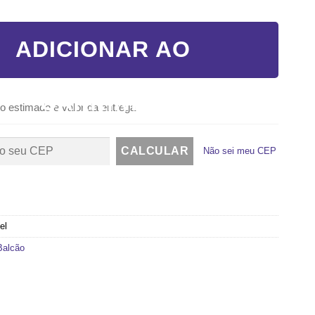
 2 FOLHAS COM TRAVESSA – LINHA 25 quantidade
ADICIONAR AO
CARRINHO
o estimado e valor da entrega
Não sei meu CEP
el
Balcão