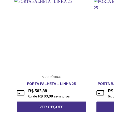
ACESSÓRIOS
PORTA PALHETA – LINHA 25
PORTA B
R$
563,88
R$
6
x de
R$
93,98
sem juros
6
x 
VER OPÇÕES