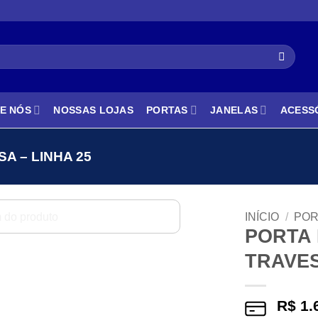
E NÓS
NOSSAS LOJAS
PORTAS
JANELAS
ACESS
A – LINHA 25
INÍCIO
/
POR
PORTA
TRAVES
R$
1.