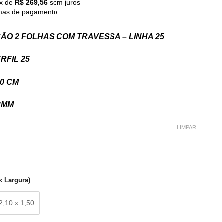
x de
R$
269,56
sem juros
mas de pagamento
ÃO 2 FOLHAS COM TRAVESSA – LINHA 25
RFIL 25
00 CM
3MM
LIMPAR
x Largura)
2,10 x 1,50