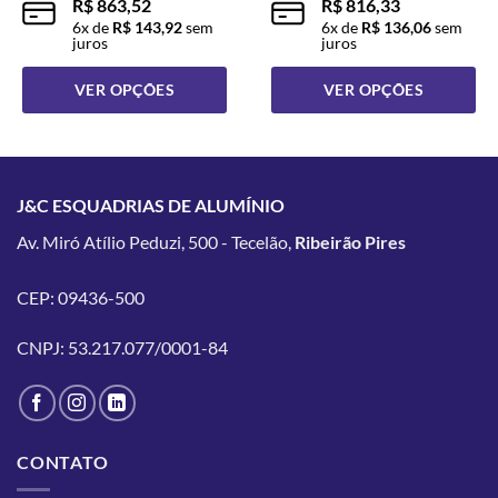
R$
863,52
R$
816,33
6
x de
R$
143,92
sem
6
x de
R$
136,06
sem
juros
juros
VER OPÇÕES
VER OPÇÕES
Este
Este
produto
produto
tem
tem
várias
várias
J&C ESQUADRIAS DE ALUMÍNIO
variantes.
variantes.
Av. Miró Atílio Peduzi, 500 - Tecelão,
Ribeirão Pires
As
As
opções
opções
podem
podem
CEP: 09436-500
ser
ser
escolhidas
escolhidas
CNPJ: 53.217.077/0001-84
na
na
página
página
do
do
produto
produto
CONTATO