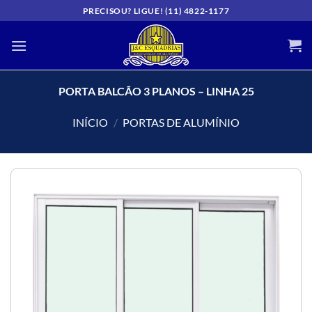
Skip
PRECISOU? LIGUE! (11) 4822-1177
to
content
PORTA BALCÃO 3 PLANOS – LINHA 25
INÍCIO
/
PORTAS DE ALUMÍNIO