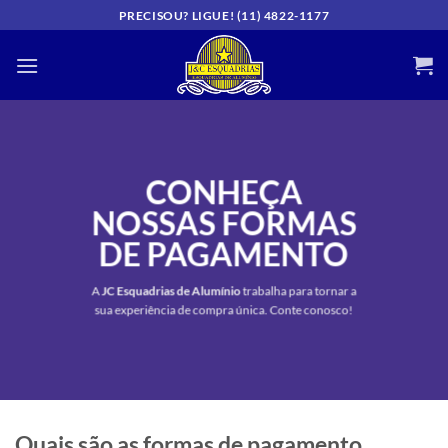
Skip
PRECISOU? LIGUE! (11) 4822-1177
to
content
CONHEÇA
NOSSAS FORMAS
DE PAGAMENTO
A
JC Esquadrias de Alumínio
trabalha para tornar a
sua experiência de compra única. Conte conosco!
Quais são as formas de pagamento