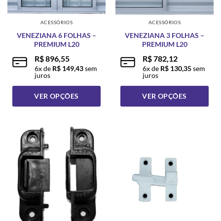
na
na
página
página
ACESSÓRIOS
ACESSÓRIOS
do
do
VENEZIANA 6 FOLHAS –
VENEZIANA 3 FOLHAS –
produto
produto
PREMIUM L20
PREMIUM L20
R$
896,55
R$
782,12
6
x de
R$
149,43
sem
6
x de
R$
130,35
sem
juros
juros
VER OPÇÕES
VER OPÇÕES
Este
Este
produto
produto
tem
tem
várias
várias
variantes.
variantes.
As
As
opções
opções
podem
podem
ser
ser
escolhidas
escolhidas
na
na