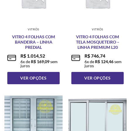
VITRÔS
VITRÔS
VITRO 4 FOLHAS COM
VITRO 4 FOLHAS COM
BANDEIRA – LINHA
TELA MOSQUETEIRO –
PREDIAL
LINHA PREMIUM L20
R$
1.014,52
R$
746,74
6
x de
R$
169,09
sem
6
x de
R$
124,46
sem
juros
juros
VER OPÇÕES
VER OPÇÕES
Este
Este
produto
produto
tem
tem
várias
várias
variantes.
variantes.
As
As
opções
opções
podem
podem