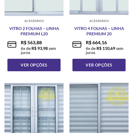
escolhidas
escolhidas
na
na
página
página
ACESSÓRIOS
ACESSÓRIOS
do
do
VITRO 2 FOLHAS – LINHA
VITRO 4 FOLHAS – LINHA
produto
produto
PREMIUM L20
PREMIUM 20
R$
563,88
R$
664,16
6
x de
R$
93,98
sem
6
x de
R$
110,69
sem
juros
juros
VER OPÇÕES
VER OPÇÕES
Este
Este
produto
produto
tem
tem
várias
várias
variantes.
variantes.
As
As
opções
opções
podem
podem
ser
ser
escolhidas
escolhidas