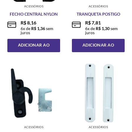
página
página
ACESSÓRIOS
ACESSÓRIOS
do
do
FECHO CENTRAL NYLON
TRANQUETA POSTIGO
produto
produto
R$
8,16
R$
7,81
6
x de
R$
1,36
sem
6
x de
R$
1,30
sem
juros
juros
ADICIONAR AO
ADICIONAR AO
CARRINHO
CARRINHO
ACESSÓRIOS
ACESSÓRIOS