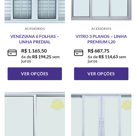
ser
ser
escolhidas
escolhidas
na
na
página
página
ACESSÓRIOS
ACESSÓRIOS
do
do
VENEZIANA 6 FOLHAS –
VITRO 3 PLANOS – LINHA
produto
produto
LINHA PREDIAL
PREMIUM L20
R$
1.165,50
R$
687,75
6
x de
R$
194,25
sem
6
x de
R$
114,63
sem
juros
juros
VER OPÇÕES
VER OPÇÕES
Este
Este
produto
produto
tem
tem
várias
várias
variantes.
variantes.
As
As
opções
opções
podem
podem
ser
ser